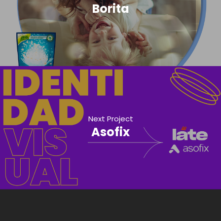
Borita
Next Project
Asofix